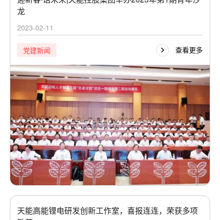
龙
2023-02-11
查看更多
党建新闻
天能高能锂电研发创新工作室，喜报连连，荣获多项