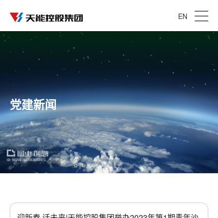
EN
党建新闻
迎新春·话未来|天能控股集团举办2023年第1期青年沙