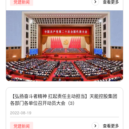
查看更多
党建新闻
【弘扬奋斗者精神 扛起责任主动担当】天能控股集团
各部门各单位召开动员大会（3）
2022-08-19
查看更多
党建新闻