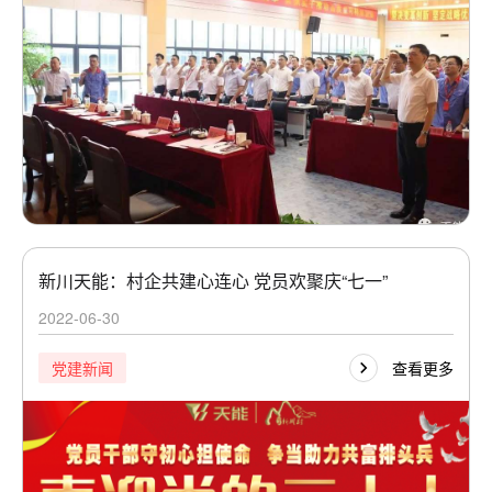
新川天能：村企共建心连心 党员欢聚庆“七一”
2022-06-30
查看更多
党建新闻