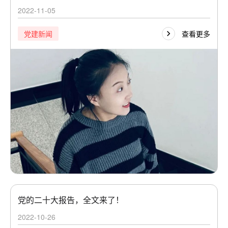
2022-11-05
查看更多
党建新闻
党的二十大报告，全文来了！
2022-10-26