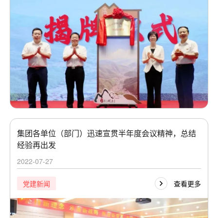
集团各单位（部门）迅速宣贯半年度会议精神，总结
经验再出发
2022-07-27
查看更多
党建新闻