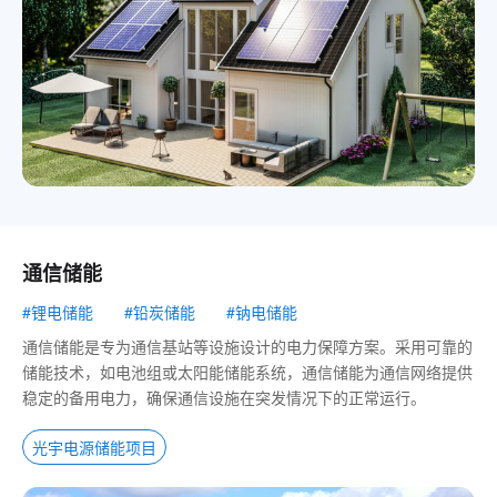
通信储能
#锂电储能
#铅炭储能
#钠电储能
通信储能是专为通信基站等设施设计的电力保障方案。采用可靠的
储能技术，如电池组或太阳能储能系统，通信储能为通信网络提供
稳定的备用电力，确保通信设施在突发情况下的正常运行。
光宇电源储能项目