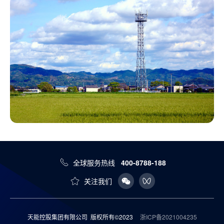
全球服务热线
400-8788-188
关注我们
天能控股集团有限公司 版权所有©2023
浙ICP备2021004235