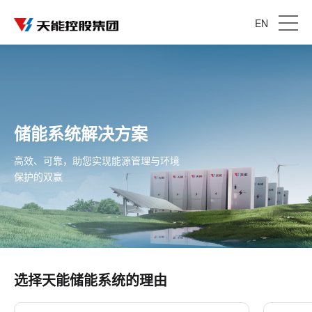
EN
储能系统解决方案
高效、可靠，助您实现能源管理与环境
保护的双赢
选择天能储能系统的理由