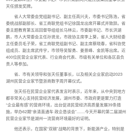
天任颁发奖牌。
省人大常委会党组副书记、副主任高兴夫，市委书记陈浩，省
委统战部副部长、省工商联党组书记徐国龙出席开幕式并致辞。省
委主题教育第五巡回督导组组长马林云，市委副书记、市长洪湖
鹏，市人大常委会主任孙贤龙，市政协主席李上葵，省人大财经委
主任委员毛子荣，省工商联党组副书记、副主席蔡晓春，省科协党
组成员、副主席武传宇，市领导吴智勇、姜景峰、金凯等出席。近
400位民营企业家代表、行业商会代表、市级有关单位和各区县负
责人等参加。
省、市有关领导和张天任董事长，以及相关企业家启动2023
湖州民营企业家节暨浙商数字周开幕仪式。
张天任在民营企业家代表发言时表示，近年来，从中央到地方
都非常关心支持民营经济发展，湖州市委、市政府更是聚力打造
“企业最有感”的营商环境，出台促进民营经济高质量发展39条措
施，举办62期“亲清直通车·政企恳谈会”.......今天开幕的第二届湖州
民营企业家节是湖州一流营商环境最好的证明。
他还表示，在国家“双碳”战略的背景下，新能源产业，特别是